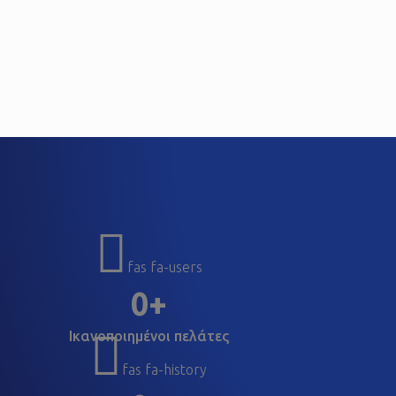
fas fa-users
0
Ικανοποιημένοι πελάτες
fas fa-history