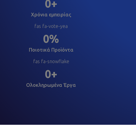
0
Χρόνια εμπειρίας
fas fa-vote-yea
0
Ποιοτικά Προϊόντα
fas fa-snowflake
0
Ολοκληρωμένα Έργα